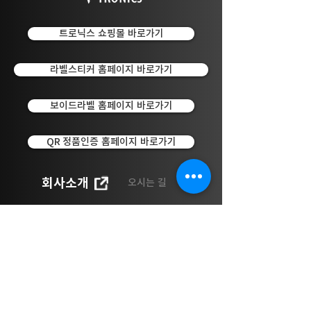
트로닉스 쇼핑몰 바로가기
라벨스티커 홈페이지 바로가기
보이드라벨 홈페이지 바로가기
QR 정품인증 홈페이지 바로가기
회사소개
오시는 길
트로닉스 서울 성동구 성수일로4길 25 서울숲코오롱디지
털타워 1차 710호
​사업자등록번호
104-03-42545
대표
김유석
대표전화
1588-1607
문의메
일
tronics@tronics.co.kr
전자팩스
0505-920-
9888