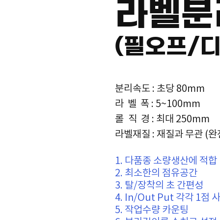
라벨분
(필오프/​
분리속도 : 초당 80mm
라 벨 폭 : 5~100mm
롤 직 경
: 최대 250mm
라벨재질
: 재질과 무관 
1. 다품종 소량생산에 적합
2. 최소한의 점유공간
3. 탈/장착의 초 간편성
4. In/Out Put 각각 1
5. 작업수량 카운팅