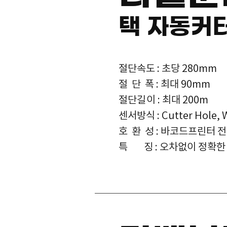
택 자동커
절단속도 : 초당 280mm
절 단 폭 : 최대 90mm
절단길이
: 최대 200m
센서방식 : Cutter Hole, W
호 환 성 : 바코드프린터 
​특 징 : 오차없이 정확한