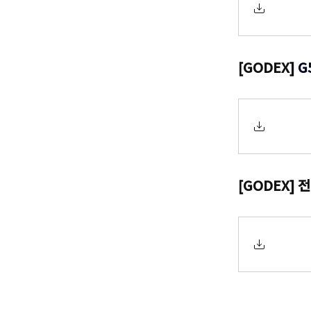
[GODEX]
G
[GODEX]
전