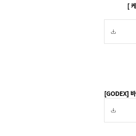
[ 
[GODEX]