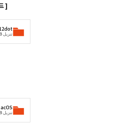
 ]
12dot
تنزيل ZIP • 242KB
acOS)
تنزيل ZIP • 3.35MB