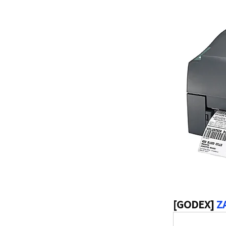
[GODEX]
Z