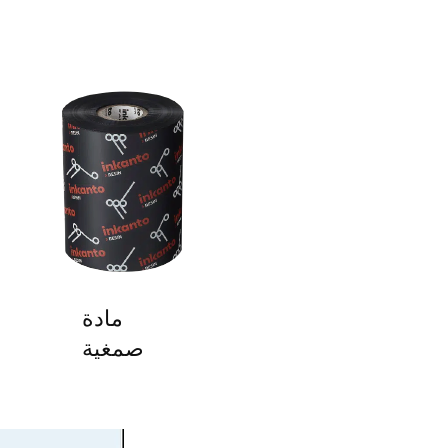
مادة
صمغية