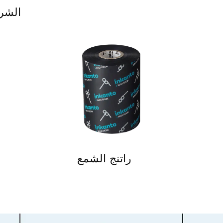
- الش
راتنج الشمع