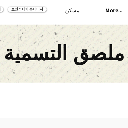
지
보안스티커 홈페이지
More...
مسكن
ملصق التسمية