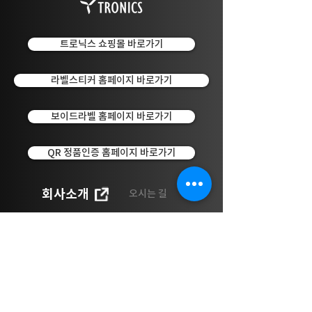
트로닉스 쇼핑몰 바로가기
라벨스티커 홈페이지 바로가기
보이드라벨 홈페이지 바로가기
QR 정품인증 홈페이지 바로가기
회사소개
오시는 길
트로닉스 서울 성동구 성수일로4길 25 서울숲코오롱디지
털타워 1차 710호
​사업자등록번호
104-03-42545
대표
김유석
대표전화
1588-1607
문의메
일
tronics@tronics.co.kr
전자팩스
0505-920-
9888