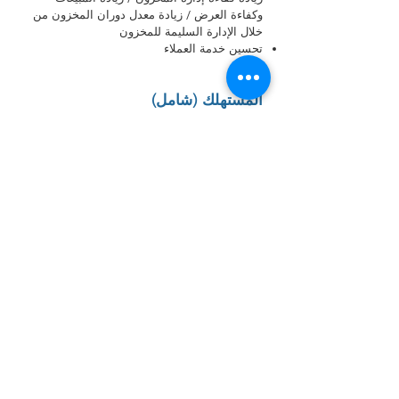
وكفاءة العرض / زيادة معدل دوران المخزون من
خلال الإدارة السليمة للمخزون
تحسين خدمة العملاء
المستهلك (شامل)
استفسار مفصل عن معلومات المنتج / استعلام
عن مسار الإنتاج / التوزيع / تحسين موثوقية المنتج
تقليل الفاقد وتقليل الوقت بسبب زيادة كفاءة
إدارة المواد الخام والفرعية
زيادة المبيعات بسبب زيادة المبيعات وخدمة
العملاء ، إلخ.
زيادة ثقة العملاء في منتجاتك
트로닉스 쇼핑몰 바로가기
라벨스티커 홈페이지 바로가기