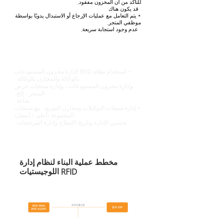
للتأكد من أن المخزون مفقود.
قد يكون هناك
* يتم التعامل مع عمليات الإرجاع أو الاستبدال يدويًا بواسطة
موظفي المتجر.
عدم وجود استجابة سريعة.
بعد إدخال نظام RFID
* استخدام نظام RFID لإدارة مخزون المستودعات
بالوكالة والمخازن بالوكالة
وإدارة مخزون المستودعات ، وإدارة منتجات عرض
المتجر ، إلخ.
نجاعة.
* إدارة مبيعات التوكيلات ومخازن التوزيع ، بيع منتجات
المجموعة (أعلى / أسفل)
تحسين الإدارة وتاريخ الإصلاح وإدارة المرتجعات.
​
مع الحد الأدنى من مدخلات القوى العاملة
إدارة فعالة في أقصر وقت ممكن.
مخطط عملية البناء لنظام إدارة
اللوجيستيات RFID