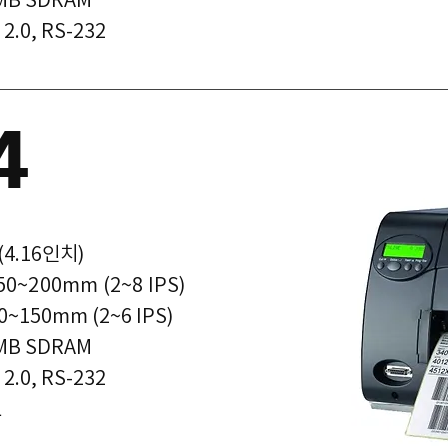
2.0, RS-232
4
(4.16인치)
50~200mm (2~8 IPS)
50mm (2~6 IPS)
4MB SDRAM
2.0, RS-232
L