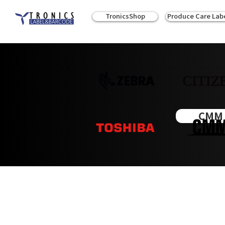
TronicsShop
Produce Care Lab
CMM