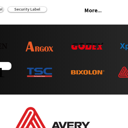
el
Security Label
More...