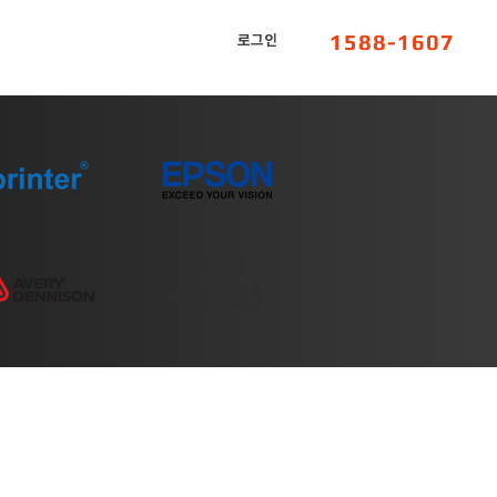
1588-1607
로그인
​그 외
(ETC.)