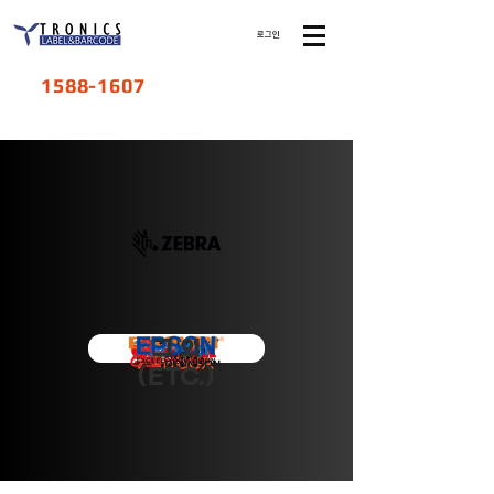
로그인
1588-1607
CMM
​그 외
(ETC.)