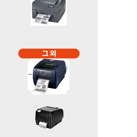
Xprinter
GODEX
CMM
TEC
TSC
그 외